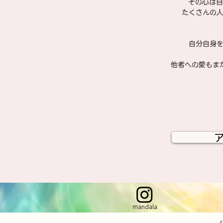
その心は自
たくさんの
自分自身
他者への愛もま
mandala