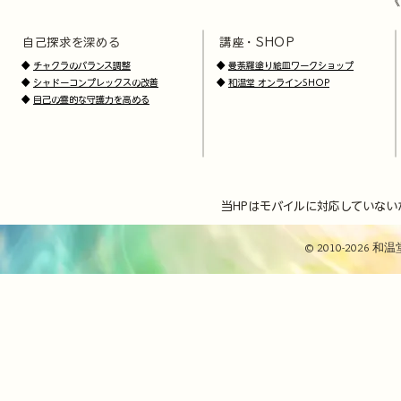
《
自己探求を深める
講座・SHOP
​
​
◆
チャクラのバランス調整
◆
曼荼羅塗り絵皿ワークショップ
◆
シャドーコンプレックスの改善
◆
和温堂 オンラインSHOP
◆
自己の霊的な守護力を高める
当HPはモバイルに対応していない
© 2010-2026 和温堂 / 