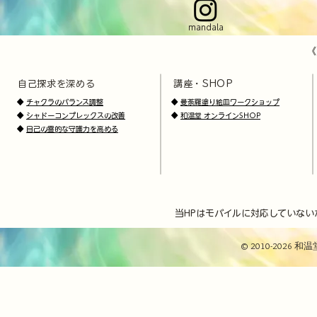
mandala
《
自己探求を深める
講座・SHOP
​
​
◆
チャクラのバランス調整
◆
曼荼羅塗り絵皿ワークショップ
◆
シャドーコンプレックスの改善
◆
和温堂 オンラインSHOP
◆
自己の霊的な守護力を高める
当HPはモバイルに対応していない
© 2010-2026 和温堂 / 