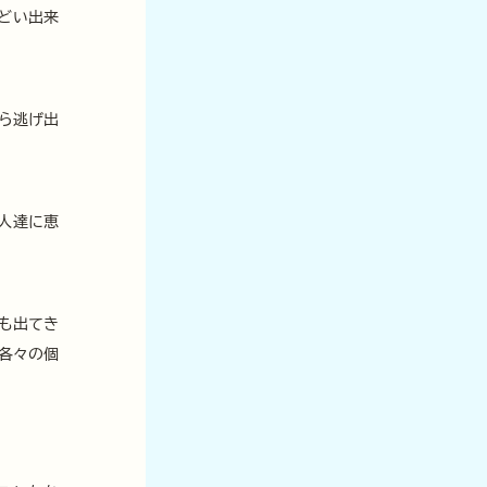
どい出来
ら逃げ出
人達に恵
も出てき
各々の個