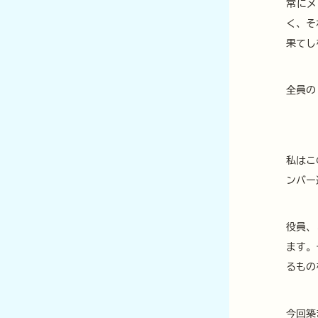
常にメ
く、そ
果てし
全員の
私はこ
ンバー
役員、
ます。
るもの
今回築