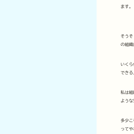
ます。
そうそ
の組織
いくら
できる
私は組
ような
多少こ
ってや