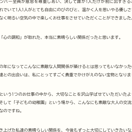
ンバー全員が意思を尊重しあい、決して誰か1人だけが前に出すぎる
れでいて1人1人がとても自由にのびのびと、温かく人を思いやる優しさ
なく明るい空気の中で楽しくお仕事をさせていただくことができました
「心の調和」が取れた、本当に素晴らしい関係だったと思います。
の年になってこんなに素敵な人間関係が築けるとは思ってもいなかった
達との出会いは、私にとってすごく貴重でかけがえのない宝物となりま
という1つのお仕事の中から、大切なことを沢山学ばせていただいたよ
そして「子どもの幼稚園」という場から、こんなにも素敵な大人の交流
なのですね。
き上げた私達の素晴らしい関係を、今後もずっと大切にしていきたいな