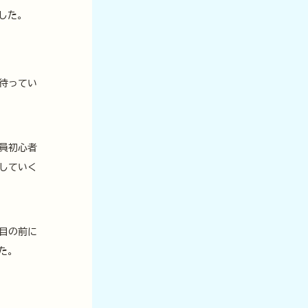
した。
待ってい
員初心者
していく
目の前に
た。