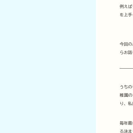
例えば
を上手
今回の
らお話
うちの
稚園の
り、私
毎年最
る決ま