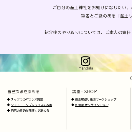
ご自分の産土神社をお知りになりたい、
​筆者とご縁のある「産土
紹介後のやり取りについては、ご本人の責任
mandala
《
自己探求を深める
講座・SHOP
​
​
◆
チャクラのバランス調整
◆
曼荼羅塗り絵皿ワークショップ
◆
シャドーコンプレックスの改善
◆
和温堂 オンラインSHOP
◆
自己の霊的な守護力を高める