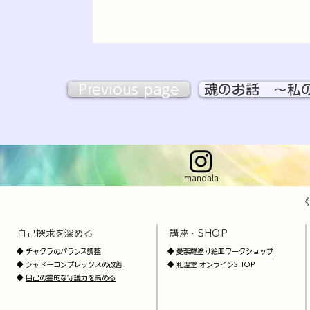
Previous page
魂のお話 ～私
mandala
《
自己探求を深める
講座・SHOP
​
​
◆
チャクラのバランス調整
◆
曼荼羅塗り絵皿ワークショップ
◆
シャドーコンプレックスの改善
◆
和温堂 オンラインSHOP
◆
自己の霊的な守護力を高める