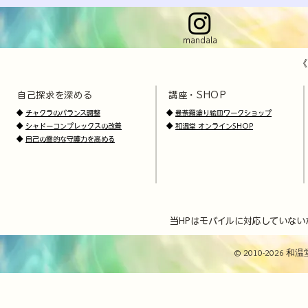
mandala
《
自己探求を深める
講座・SHOP
​
​
◆
チャクラのバランス調整
◆
曼荼羅塗り絵皿ワークショップ
◆
シャドーコンプレックスの改善
◆
和温堂 オンラインSHOP
◆
自己の霊的な守護力を高める
当HPはモバイルに対応していない
© 2010-2026 和温堂 / 