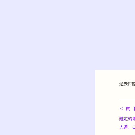
過去世
＜ 質　
鑑定結
人達。