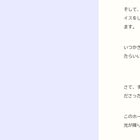
そして
イスを
ます。
いつか
たらい
さて、
ださっ
このホ
光が降