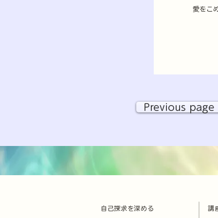
愛をこ
Previous page
自己探求を深める
講
​
​