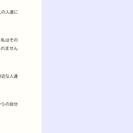
人の人達に
と私はその
しれません
身近な人達
からの自分
。