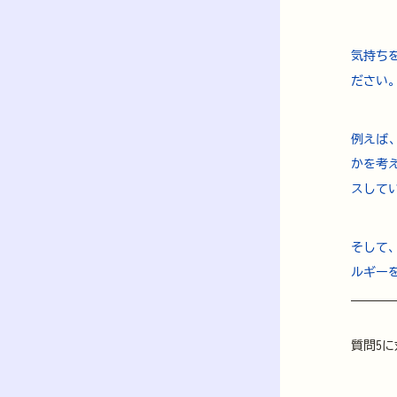
気持ち
ださい
例えば
かを考
スして
そして
ルギー
質問5