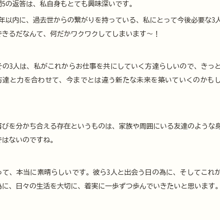
問5の返答は、私自身もとても興味深いです。
3年以内に、過去世からの繋がりを持っている、私にとって今後必要な3
できるだなんて、何だかワクワクしてしまいます～！
その3人は、私がこれからお仕事を共にしていく方達らしいので、きっ
方達と力を合わせて、今までとは違う新たな未来を築いていくのかも
喜びを分かち合える存在というものは、家族や周囲にいる友達のような
ではないのですね。
って、本当に素晴らしいです。彼ら3人と出会う日の為に、そしてこれ
為に、日々の生活を大切に、着実に一歩ずつ歩んでいきたいと思います