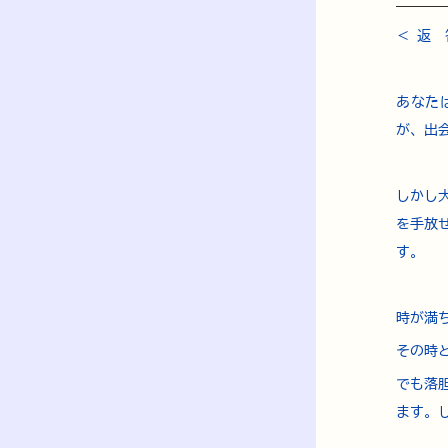
＜ 返　
あなた
が、出
しかし
を手放
す。
時が満
その時
でも落
ます。