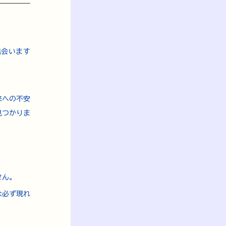
出会います
。
来への不安
見つかりま
せん。
は必ず現れ