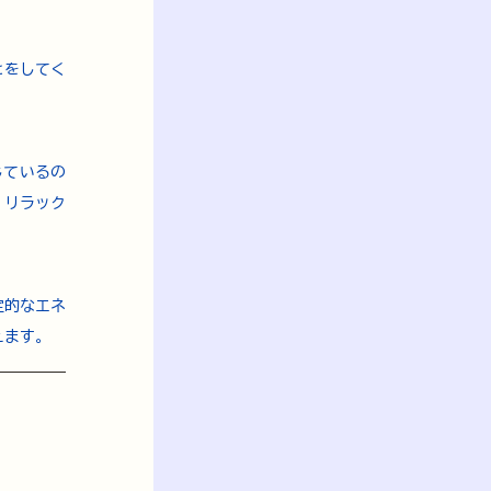
とをしてく
じているの
、リラック
定的なエネ
えます。