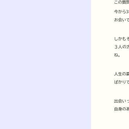
この質
今から
お会い
しかも
３人の
ね。
人生の
ばかり
出会い
自身の