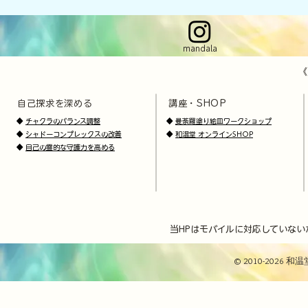
mandala
《
自己探求を深める
講座・SHOP
​
​
◆
チャクラのバランス調整
◆
曼荼羅塗り絵皿ワークショップ
◆
シャドーコンプレックスの改善
◆
和温堂 オンラインSHOP
◆
自己の霊的な守護力を高める
当HPはモバイルに対応していない
© 2010-2026 和温堂 / 