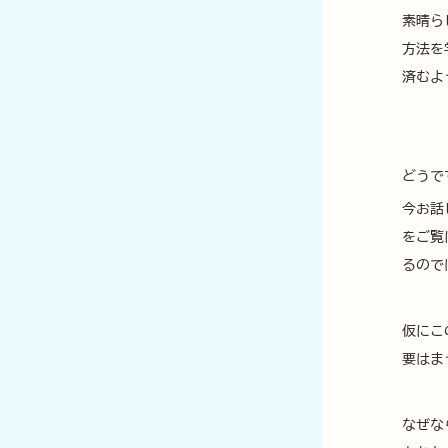
素晴ら
方法を
済むよ
どうで
今お話
をご覧
るので
仮にこ
要はま
なぜな