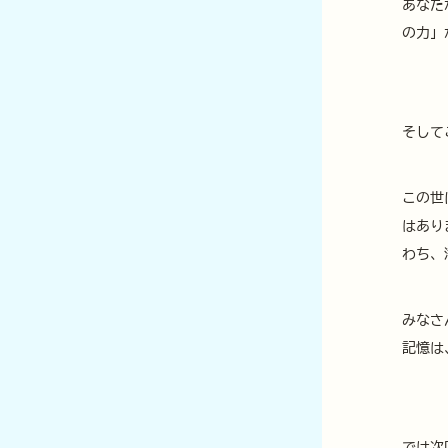
あなた
の力」
そして
この世
はあり
わち、
みなさ
記憶は
では次