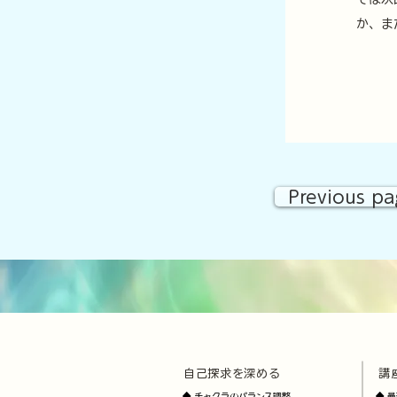
か、ま
Previous p
自己探求を深める
講
​
​
◆
チャクラのバランス調整
◆
曼