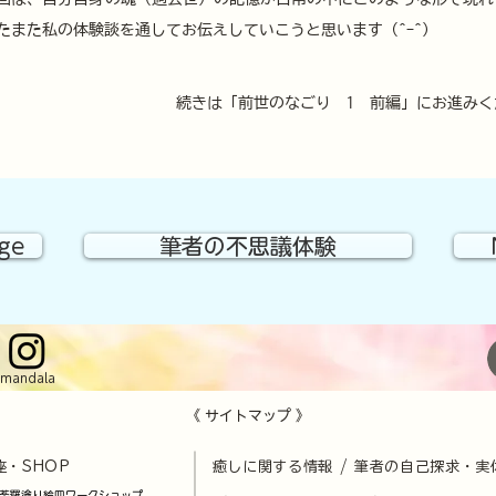
たまた私の体験談を通してお伝えしていこうと思います (^-^)
続きは「前世のなごり　1　前編」にお進みく
age
筆者の不思議体験
mandala
《 サイトマップ 》
座・SHOP
​
癒しに関する情報 / 筆者の自己探求・実
荼羅塗り絵皿ワークショップ