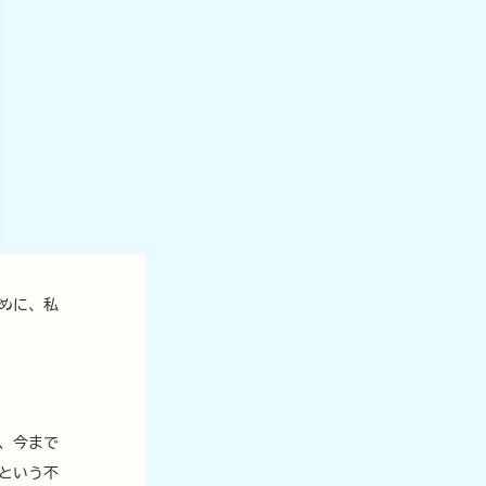
めに、私
、今まで
という不