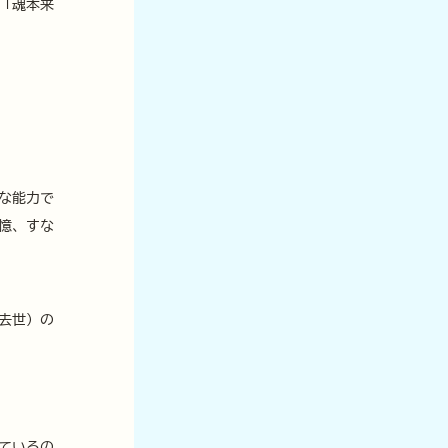
「魂本来
な能力で
憶、すな
去世）の
ているの