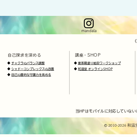
mandala
《
自己探求を深める
講座・SHOP
​
​
◆
チャクラのバランス調整
◆
曼荼羅塗り絵皿ワークショップ
◆
シャドーコンプレックスの改善
◆
和温堂 オンラインSHOP
◆
自己の霊的な守護力を高める
当HPはモバイルに対応していない
© 2010-2026 和温堂 / 